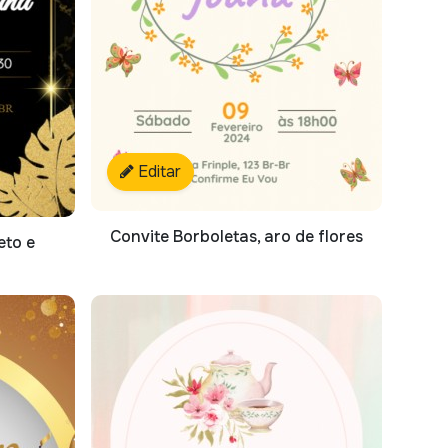
Editar
Convite Borboletas, aro de flores
eto e