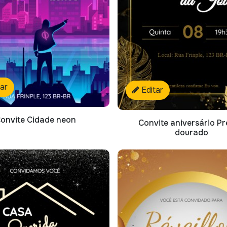
tar
Editar
onvite Cidade neon
Convite aniversário Pr
dourado