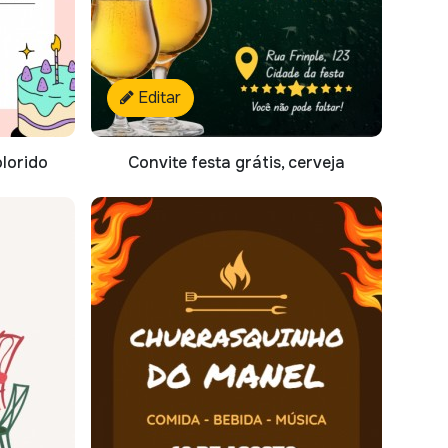
Editar
olorido
Convite festa grátis, cerveja