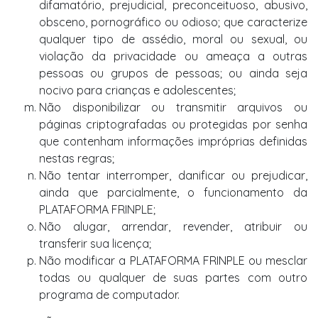
difamatório, prejudicial, preconceituoso, abusivo,
obsceno, pornográfico ou odioso; que caracterize
qualquer tipo de assédio, moral ou sexual, ou
violação da privacidade ou ameaça a outras
pessoas ou grupos de pessoas; ou ainda seja
nocivo para crianças e adolescentes;
Não disponibilizar ou transmitir arquivos ou
páginas criptografadas ou protegidas por senha
que contenham informações impróprias definidas
nestas regras;
Não tentar interromper, danificar ou prejudicar,
ainda que parcialmente, o funcionamento da
PLATAFORMA FRINPLE
;
Não alugar, arrendar, revender, atribuir ou
transferir sua licença;
Não modificar a
PLATAFORMA FRINPLE
ou mesclar
todas ou qualquer de suas partes com outro
programa de computador.