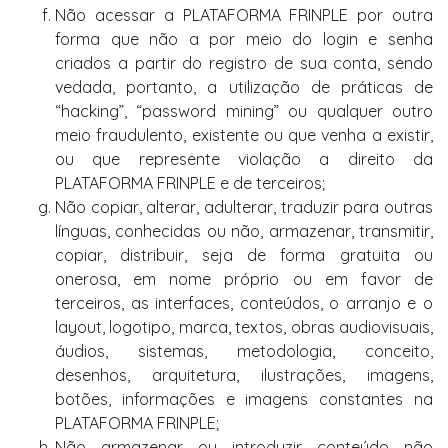
Não acessar a
PLATAFORMA FRINPLE
por outra
forma que não a por meio do
login
e senha
criados a partir do registro de sua conta, sendo
vedada, portanto, a utilização de práticas de
“hacking”, “password mining” ou qualquer outro
meio fraudulento,
existente ou que venha a existir,
ou que represente violação a direito da
PLATAFORMA FRINPLE
e de terceiros;
Não copiar, alterar, adulterar, traduzir para outras
línguas, conhecidas ou não, armazenar, transmitir,
copiar, distribuir, seja de forma gratuita ou
onerosa, em nome próprio ou em favor de
terceiros, as interfaces, conteúdos, o arranjo e o
layout, logotipo, marca, textos, obras audiovisuais,
áudios, sistemas, metodologia, conceito,
desenhos, arquitetura, ilustrações, imagens,
botões, informações e imagens constantes na
PLATAFORMA FRINPLE
;
Não armazenar ou introduzir conteúdo não