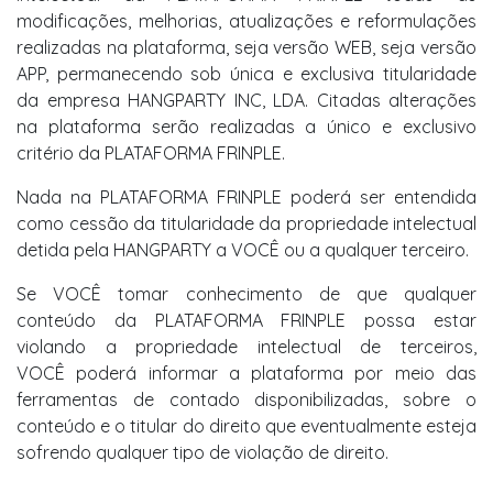
modificações, melhorias, atualizações e reformulações
realizadas na plataforma, seja versão
WEB
, seja versão
APP
, permanecendo sob única e exclusiva titularidade
da empresa
HANGPARTY INC, LDA
. Citadas alterações
na plataforma serão realizadas a único e exclusivo
critério da
PLATAFORMA FRINPLE
.
Nada na
PLATAFORMA FRINPLE
poderá ser entendida
como cessão da titularidade da propriedade intelectual
detida pela
HANGPARTY
a
VOCÊ
ou a qualquer terceiro.
Se
VOCÊ
tomar conhecimento de que qualquer
conteúdo da
PLATAFORMA FRINPLE
possa estar
violando a propriedade intelectual de terceiros,
VOCÊ
poderá informar a plataforma por meio das
ferramentas de contado disponibilizadas, sobre o
conteúdo e o titular do direito que eventualmente esteja
sofrendo qualquer tipo de violação de direito.