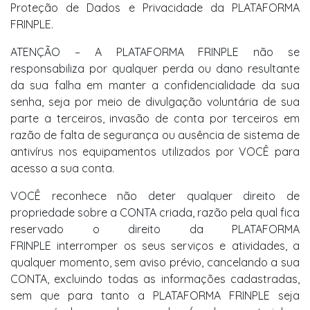
Proteção de Dados e Privacidade da
PLATAFORMA
FRINPLE.
ATENÇÃO –
A
PLATAFORMA FRINPLE
não se
responsabiliza por qualquer perda ou dano resultante
da sua falha em manter a confidencialidade da sua
senha, seja por meio de divulgação voluntária de sua
parte a terceiros, invasão de conta por terceiros em
razão de falta de segurança ou ausência de sistema de
antivírus nos equipamentos utilizados por
VOCÊ
para
acesso a sua conta.
VOCÊ
reconhece não deter qualquer direito de
propriedade sobre a
CONTA
criada, razão pela qual fica
reservado o direito da
PLATAFORMA
FRINPLE
interromper os seus serviços e atividades, a
qualquer momento, sem aviso prévio, cancelando a sua
CONTA
, excluindo todas as informações cadastradas,
sem que para tanto a
PLATAFORMA FRINPLE
seja