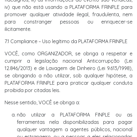
iv) que não está usando a
PLATAFORMA FRINPLE
para
promover qualquer atividade ilegal, fraudulenta, nem
para constranger pessoas ou enriquecer-se
ilicitamente.
7.1
Compliance
–
Uso legítimo da
PLATAFORMA FRINPLE
VOCÊ
, como
ORGANIZADOR
, se obriga a respeitar e
cumprir a legislação nacional Anticorrupção (Lei
12.846/2013) e de Lavagem de Dinheiro (Lei 9.613/1998),
se obrigando a não utilizar, sob qualquer hipótese, a
PLATAFORMA FRINPLE
para praticar qualquer conduta
proibida por citadas leis.
Nesse sentido,
VOCÊ
se obriga a:
não utilizar a
PLATAFORMA FINPLE
ou as
ferramentas nela disponibilizadas para pagar
qualquer vantagem a agentes públicos, nacional
ou estrangeiro, ou a pessoas a eles relacionadas