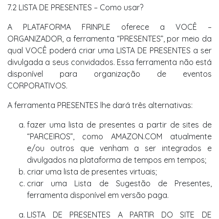
7.2
LISTA DE PRESENTES
– Como usar?
A
PLATAFORMA FRINPLE
oferece a
VOCÊ
–
ORGANIZADOR
, a ferramenta “PRESENTES”, por meio da
qual
VOCÊ
poderá criar uma
LISTA DE PRESENTES
a ser
divulgada a seus convidados.
Essa ferramenta não está
disponível para organização de eventos
CORPORATIVOS.
A ferramenta
PRESENTES
lhe dará três alternativas:
fazer uma lista de presentes a partir de sites de
“
PARCEIROS”
, como
AMAZON.COM
atualmente
e/ou outros que venham a ser integrados e
divulgados na plataforma de tempos em tempos;
criar uma lista de presentes virtuais;
criar uma Lista de Sugestão de Presentes,
ferramenta disponível em versão paga.
LISTA DE PRESENTES A PARTIR DO SITE DE