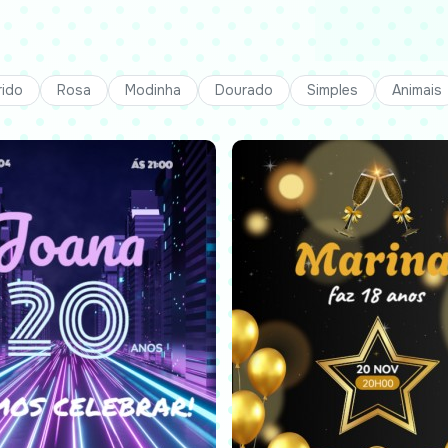
rido
Rosa
Modinha
Dourado
Simples
Animais