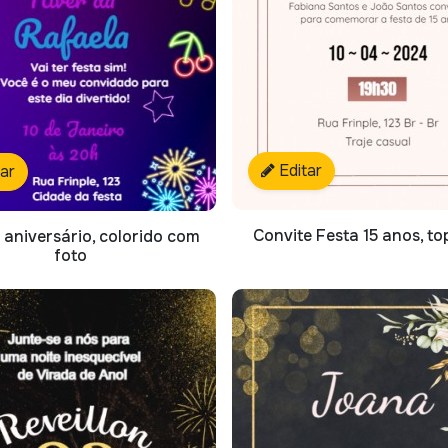
Editar
tar
Convite Festa 15 anos, to
 aniversário, colorido com
foto