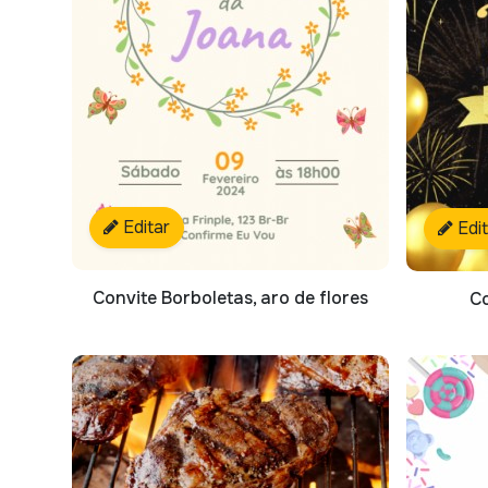
Editar
Edi
Convite Borboletas, aro de flores
Co