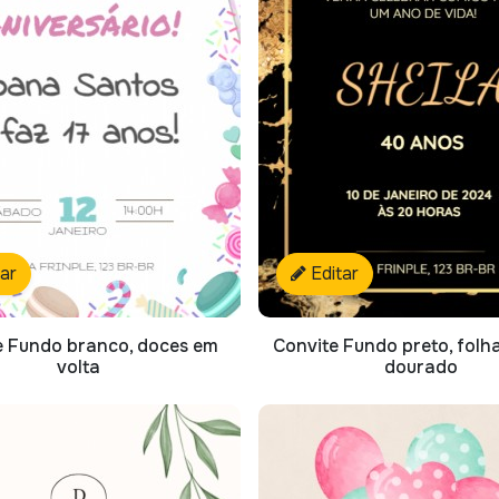
tar
Editar
e Fundo branco, doces em
Convite Fundo preto, folh
volta
dourado