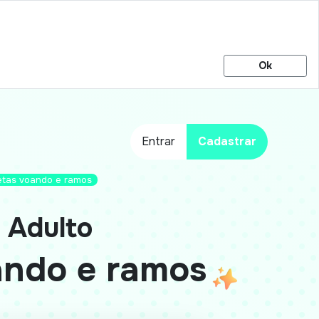
Ok
Entrar
Cadastrar
letas voando e ramos
 Adulto
ando e ramos